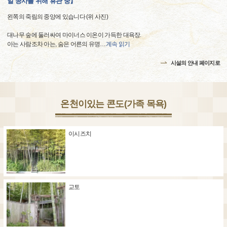
얼 공사를 위해 휴관 중】
왼쪽의 죽림의 중앙에 있습니다 (위 사진)
대나무 숲에 둘러싸여 마이너스 이온이 가득한 대욕장.
아는 사람조차 아는, 숨은 어른의 유명
…
계속 읽기
시설의 안내 페이지로
온천이있는 콘도(가족 목욕)
이시즈치
교토