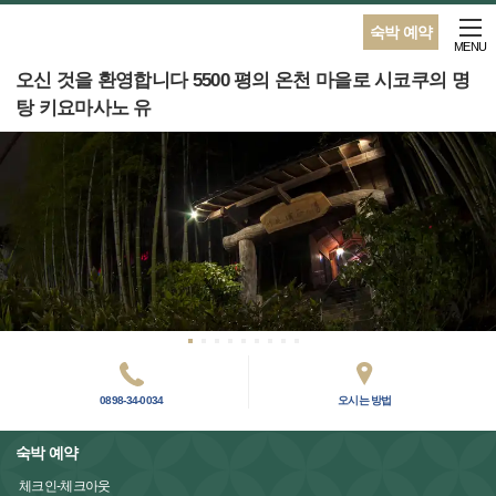
숙박 예약
MENU
오신 것을 환영합니다 5500 평의 온천 마을로 시코쿠의 명
탕 키요마사노 유
0898-34-0034
오시는 방법
숙박 예약
체크인-체크아웃