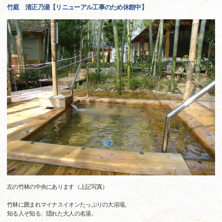
竹庭 清正乃湯【リニューアル工事のため休館中】
左の竹林の中央にあります（上記写真）
竹林に囲まれマイナスイオンたっぷりの大浴場。
知る人ぞ知る、隠れた大人の名湯。