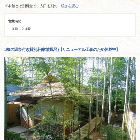
※本館とは別料金で、入口も別の
…
続きを読む
営業時間
１３時～２４時
5棟の温泉付き貸別荘(家族風呂)【リニューアル工事のため休館中】