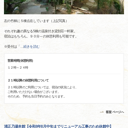
左の竹林に５棟点在しています（上記写真）
それぞれ趣の異なる5棟の温泉付き貸別荘一軒家。
宿泊はもちろん、９０分～の休憩利用も可能です。
※受付は「
…
続きを読む
営業時間(休憩利用)
１２時～２４時
２１時以降の休憩利用について
２１時以降のご利用については、宿泊の状況により、
ご利用いただけない場合がございます。
そのため、予約も当日予約のみとなります。
客室 ページへ
清正乃湯本館【令和8年8月中旬までリニューアル工事のため休館中】