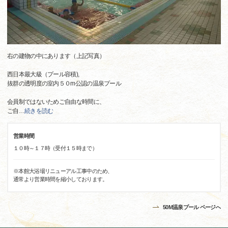
右の建物の中にあります（上記写真）
西日本最大級（プール容積),
抜群の透明度の室内５０m公認の温泉プール
会員制ではないためご自由な時間に、
ご自
…
続きを読む
営業時間
１０時～１７時（受付１５時まで）
※本館大浴場リニューアル工事中のため、
通常より営業時間を縮小しております。
50M温泉プール ページへ