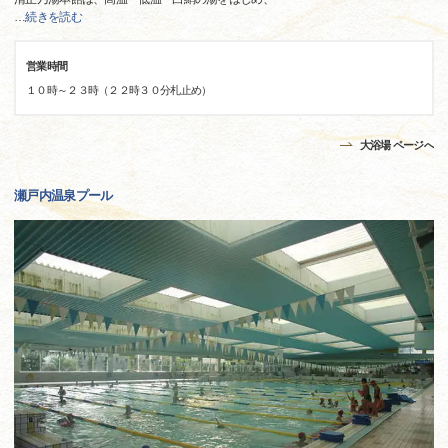
…
続きを読む
営業時間
１０時～２３時（２２時３０分札止め）
大浴場 ページへ
瀬戸内温泉プール